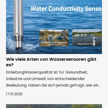
modernen Landwirtschaft eingesetzt werden
Wie viele Arten von Wassersensoren gibt
es?
EinleitungWasserqualität ist für Gesundheit,
Industrie und Umwelt von entscheidender
Bedeutung. Haben Sie sich jemals gefragt, wie wir
es effektiv überwachen? Vom pH-Wert bis zur
17.01.2026
Trübung liefern verschiedene
Wasserqualitätssensoren Echtzeit-Einblicke in die