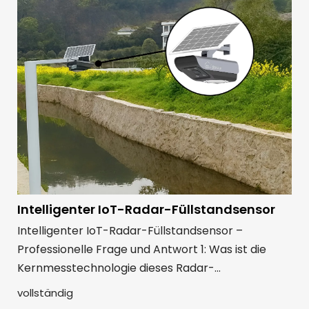
Wasserbedingungen.
Intelligenter IoT-Radar-Füllstandsensor
Intelligenter IoT-Radar-Füllstandsensor –
Professionelle Frage und Antwort 1: Was ist die
Kernmesstechnologie dieses Radar-
Füllstandsensors? Wie schneidet es im Vergleich
vollständig
zu Ultraschallsensoren ab?A1: Unser Gerät nutzt