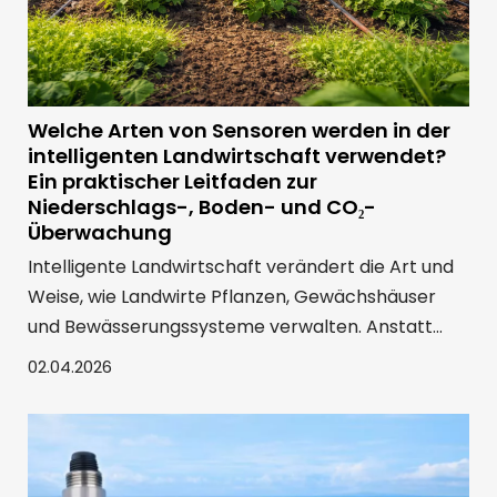
Welche Arten von Sensoren werden in der
intelligenten Landwirtschaft verwendet?
Ein praktischer Leitfaden zur
Niederschlags-, Boden- und CO₂-
Überwachung
Intelligente Landwirtschaft verändert die Art und
Weise, wie Landwirte Pflanzen, Gewächshäuser
und Bewässerungssysteme verwalten. Anstatt
sich nur auf Erfahrung oder manuelle Inspektion zu
02.04.2026
verlassen, können Landwirte jetzt Felddaten in
Echtzeit sammeln und bessere Entscheidungen
auf der Grundlage tatsächlicher Bedingungen
treffen. Unter den vielen Geräten, die in der