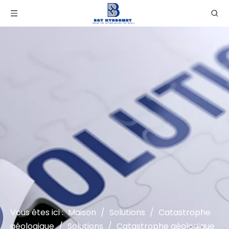
Vous êtes ici :
Maison
/
Solutions
/
Catastrophe
géologique
/
Solutions
/
Catastrophe géologique