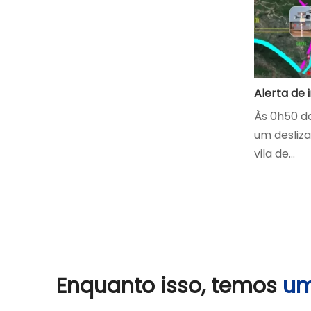
Às 0h50 do
um desliz
vila de...
Enquanto isso, temos
um