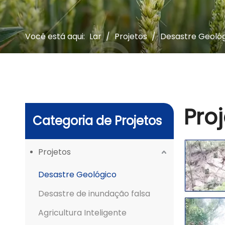
Você está aqui:
Lar
/
Projetos
/
Desastre Geoló
Pro
Categoria de Projetos
Projetos
Desastre Geológico
Desastre de inundação falsa
Agricultura Inteligente