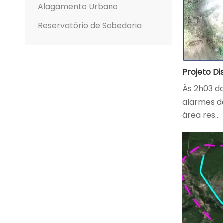
Alagamento Urbano
Reservatório de Sabedoria
Às 2h03 do
alarmes d
área res...