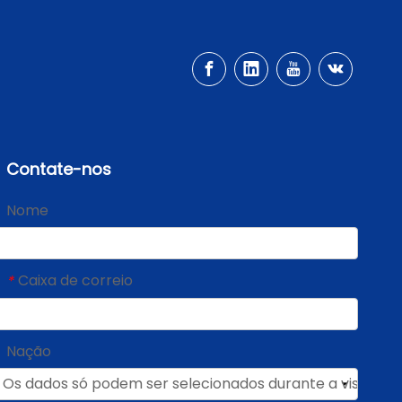
Contate-nos
Nome
Caixa de correio
*
Nação