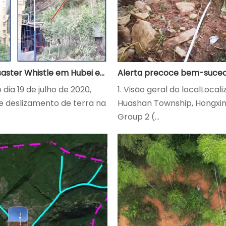
Projeto Disaster Whistle em Hubei emite com sucesso alerta antecipado para perigos geológicos
 dia 19 de julho de 2020,
1. Visão geral do localLocali
e deslizamento de terra na
Huashan Township, Hongxin
Group 2 (...