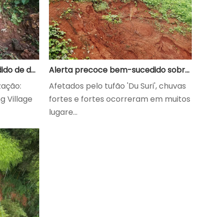
Alerta precoce bem-sucedido de deslizamento de terra de Shuiyinpan no condado de Puge, Sichuan
Alerta precoce bem-sucedido sobre fluxo de lama e rocha e desastre geológico de deslizamento de terra no sudoeste da China
zação:
Afetados pelo tufão 'Du Suri', chuvas
g Village
fortes e fortes ocorreram em muitos
lugare...