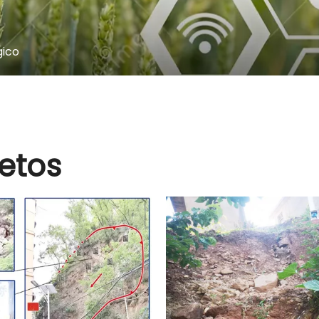
gico
jetos